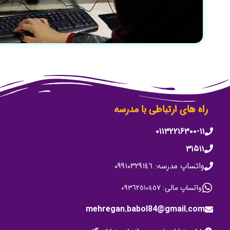
راه های ارتباطی با مدرسه
۰۱۱۳۲۲۱۶۳۰۰-۱۱
۳۱۵۱۱
واتساپ مدرسه: ٠٩٩١٠٣٢٩١٤٦
واتساپ مالی: ٠٩٣٦٢٥١٠٤٥٧
mehregan.babol84@gmail.com