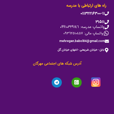
راه های ارتباطی با مدرسه
۰۱۱۳۲۲۱۶۳۰۰-۱۱
۳۱۵۱۱
واتساپ مدرسه: ٠٩٩١٠٣٢٩١٤٦
واتساپ مالی: ٠٩٣٦٢٥١٠٤٥٧
mehregan.babol84@gmail.com
بابل- خیابان شریعتی -انتهای خیابان گل
آدرس شبکه های اجتماعی مهرگان