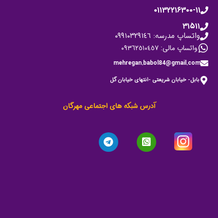
۰۱۱۳۲۲۱۶۳۰۰-۱۱
۳۱۵۱۱
واتساپ مدرسه: ٠٩٩١٠٣٢٩١٤٦
واتساپ مالی: ٠٩٣٦٢٥١٠٤٥٧
mehregan.babol84@gmail.com
بابل- خیابان شریعتی -انتهای خیابان گل
آدرس شبکه های اجتماعی مهرگان