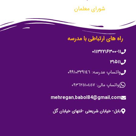
شورای معلمان
راه های ارتباطی با مدرسه
۰۱۱۳۲۲۱۶۳۰۰-۱۱
۳۱۵۱۱
واتساپ مدرسه: ٠٩٩١٠٣٢٩١٤٦
واتساپ مالی: ٠٩٣٦٢٥١٠٤٥٧
mehregan.babol84@gmail.com
بابل- خیابان شریعتی -انتهای خیابان گل