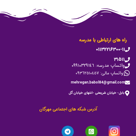
راه های ارتباطی با مدرسه
۰۱۱۳۲۲۱۶۳۰۰-۱۱
۳۱۵۱۱
واتساپ مدرسه: ٠٩٩١٠٣٢٩١٤٦
واتساپ مالی: ٠٩٣٦٢٥١٠٤٥٧
mehregan.babol84@gmail.com
بابل- خیابان شریعتی -انتهای خیابان گل
آدرس شبکه های اجتماعی مهرگان