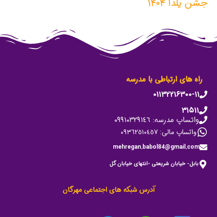
جشن یلدا ۱۴۰۴
راه های ارتباطی با مدرسه
۰۱۱۳۲۲۱۶۳۰۰-۱۱
۳۱۵۱۱
واتساپ مدرسه: ٠٩٩١٠٣٢٩١٤٦
واتساپ مالی: ٠٩٣٦٢٥١٠٤٥٧
mehregan.babol84@gmail.com
بابل- خیابان شریعتی -انتهای خیابان گل
آدرس شبکه های اجتماعی مهرگان