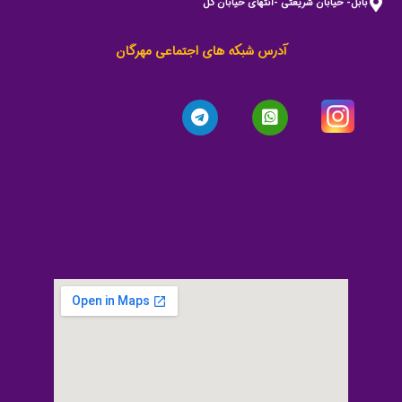
بابل- خیابان شریعتی -انتهای خیابان گل
آدرس شبکه های اجتماعی مهرگان