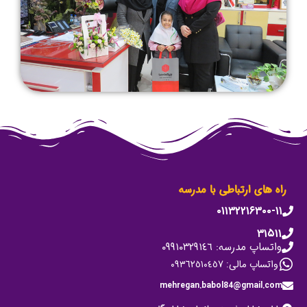
راه های ارتباطی با مدرسه
۰۱۱۳۲۲۱۶۳۰۰-۱۱
۳۱۵۱۱
واتساپ مدرسه: ٠٩٩١٠٣٢٩١٤٦
واتساپ مالی: ٠٩٣٦٢٥١٠٤٥٧
mehregan.babol84@gmail.com