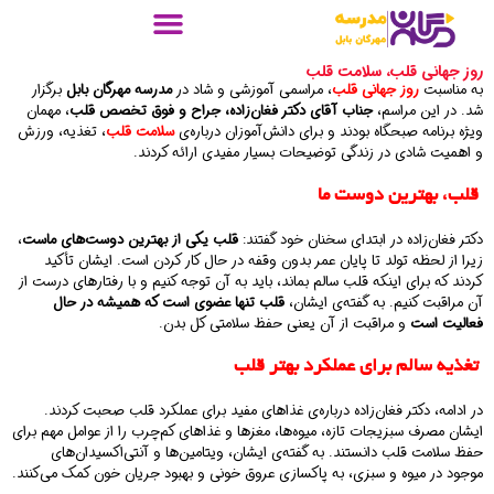
روز جهانی قلب، سلامت قلب
به مناسبت
روز جهانی قلب
، مراسمی آموزشی و شاد در
مدرسه مهرگان بابل
برگزار
شد. در این مراسم،
جناب آقای دکتر فغان‌زاده، جراح و فوق تخصص قلب
، مهمان
ویژه برنامه صبحگاه بودند و برای دانش‌آموزان درباره‌ی
سلامت قلب
، تغذیه، ورزش
و اهمیت شادی در زندگی توضیحات بسیار مفیدی ارائه کردند.
قلب، بهترین دوست ما
دکتر فغان‌زاده در ابتدای سخنان خود گفتند:
قلب یکی از بهترین دوست‌های ماست
،
زیرا از لحظه تولد تا پایان عمر بدون وقفه در حال کار کردن است. ایشان تأکید
کردند که برای اینکه قلب سالم بماند، باید به آن توجه کنیم و با رفتارهای درست از
آن مراقبت کنیم. به گفته‌ی ایشان،
قلب تنها عضوی است که همیشه در حال
فعالیت است
و مراقبت از آن یعنی حفظ سلامتی کل بدن.
تغذیه سالم برای عملکرد بهتر قلب
در ادامه، دکتر فغان‌زاده درباره‌ی غذاهای مفید برای عملکرد قلب صحبت کردند.
ایشان مصرف سبزیجات تازه، میوه‌ها، مغزها و غذاهای کم‌چرب را از عوامل مهم برای
حفظ سلامت قلب دانستند. به گفته‌ی ایشان، ویتامین‌ها و آنتی‌اکسیدان‌های
موجود در میوه و سبزی، به پاکسازی عروق خونی و بهبود جریان خون کمک می‌کنند.