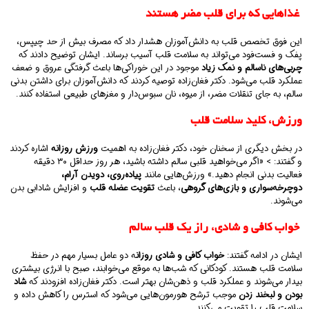
غذاهایی که برای قلب مضر هستند
این فوق تخصص قلب به دانش‌آموزان هشدار داد که مصرف بیش از حد چیپس،
پفک و فست‌فود می‌تواند به سلامت قلب آسیب برساند. ایشان توضیح دادند که
چربی‌های ناسالم و نمک زیاد
موجود در این خوراکی‌ها باعث گرفتگی عروق و ضعف
عملکرد قلب می‌شود. دکتر فغان‌زاده توصیه کردند که دانش‌آموزان برای داشتن بدنی
سالم، به جای تنقلات مضر، از میوه، نان سبوس‌دار و مغزهای طبیعی استفاده کنند.
ورزش، کلید سلامت قلب
در بخش دیگری از سخنان خود، دکتر فغان‌زاده به اهمیت
ورزش روزانه
اشاره کردند
و گفتند: > «اگر می‌خواهید قلبی سالم داشته باشید، هر روز حداقل ۳۰ دقیقه
فعالیت بدنی انجام دهید.» ورزش‌هایی مانند
پیاده‌روی، دویدن آرام،
دوچرخه‌سواری و بازی‌های گروهی
، باعث
تقویت عضله قلب
و افزایش شادابی بدن
می‌شوند.
خواب کافی و شادی، راز یک قلب سالم
ایشان در ادامه گفتند:
خواب کافی و شادی روزان
ه دو عامل بسیار مهم در حفظ
سلامت قلب هستند. کودکانی که شب‌ها به موقع می‌خوابند، صبح با انرژی بیشتری
بیدار می‌شوند و عملکرد قلب و ذهن‌شان بهتر است. دکتر فغان‌زاده افزودند که
شاد
بودن و لبخند زدن
موجب ترشح هورمون‌هایی می‌شود که استرس را کاهش داده و
سلامت قلب را تقویت می‌کنند.