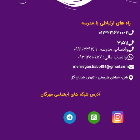
راه های ارتباطی با مدرسه
۰۱۱۳۲۲۱۶۳۰۰-۱۱
۳۱۵۱۱
واتساپ مدرسه: ٠٩٩١٠٣٢٩١٤٦
واتساپ مالی: ٠٩٣٦٢٥١٠٤٥٧
mehregan.babol84@gmail.com
بابل- خیابان شریعتی -انتهای خیابان گل
آدرس شبکه های اجتماعی مهرگان