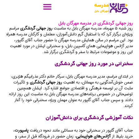
روز جهانی گردشگری در مدرسه مهرگان بابل
روز شنبه ۵ مهرماه، مدرسه مهرگان بابل به مناسبت
روز جهانی گردشگری
مراسم
ویژه‌ای برگزار کرد که با استقبال گرم دانش‌آموزان، معلمان و کارکنان مدرسه همراه
بود. این مراسم در سالن همایش مدرسه مهرگان با حضور جناب آقای گلپور،
مدیر آژانس هواپیمایی همای کاسپین بابل، و سخنرانی ایشان در مورد اهمیت
این روز و موضوعات مرتبط با سفر و گردشگری برگزار شد.
سخنرانی در مورد روز جهانی گردشگری
در ابتدای مراسم، مدیر مدرسه مهرگان بابل، سرکار خانم دکتر عذرابیگم هژبری،
ضمن خوش‌آمدگویی به مهمانان، به اهمیت
روز جهانی گردشگری
و تأثیرات
مثبت آن بر توسعه فرهنگی و اقتصادی جوامع اشاره کرد. ایشان همچنین
توضیحاتی در خصوص برنامه‌های مدرسه مهرگان بابل به مناسبت این روز ارائه
دادند و سپس جناب آقای گلپور به عنوان مهمان ویژه، سخنرانی خود را آغاز
کردند.
نکات آموزشی گردشگری برای دانش‌آموزان
جناب آقای گلپور در سخنرانی خود به مسائلی مانند نحوه دریافت
پاسپورت
،
خرید بلیط از
آژانس‌های هواپیمایی
، زمان حضور در فرودگاه قبل از سفر، و