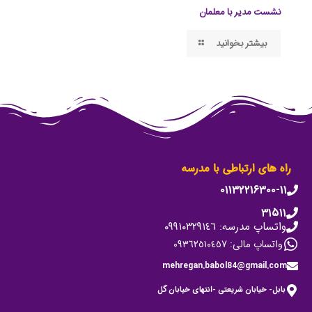
نشست مدیر با معلمان
بیشتر بخوانید
راه های ارتباطی با مدرسه
۰۱۱۳۲۲۱۶۳۰۰-۱۱
۳۱۵۱۱
واتساپ مدرسه: ٠٩٩١٠٣٢٩١٤٦
واتساپ مالی: ٠٩٣٦٢٥١٠٤٥٧
mehregan.babol84@gmail.com
بابل- خیابان شریعتی -انتهای خیابان گل