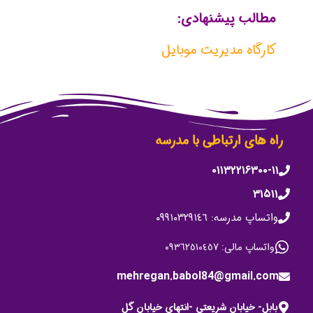
مطالب پیشنهادی:
کارگاه مدیریت موبایل
راه های ارتباطی با مدرسه
۰۱۱۳۲۲۱۶۳۰۰-۱۱
۳۱۵۱۱
واتساپ مدرسه: ٠٩٩١٠٣٢٩١٤٦
واتساپ مالی: ٠٩٣٦٢٥١٠٤٥٧
mehregan.babol84@gmail.com
بابل- خیابان شریعتی -انتهای خیابان گل