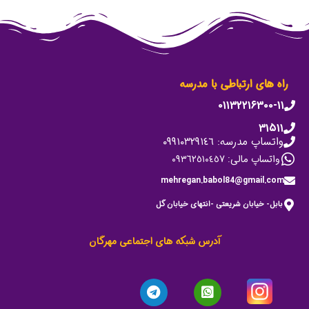
راه های ارتباطی با مدرسه
۰۱۱۳۲۲۱۶۳۰۰-۱۱
۳۱۵۱۱
واتساپ مدرسه: ٠٩٩١٠٣٢٩١٤٦
واتساپ مالی: ٠٩٣٦٢٥١٠٤٥٧
mehregan.babol84@gmail.com
بابل- خیابان شریعتی -انتهای خیابان گل
آدرس شبکه های اجتماعی مهرگان