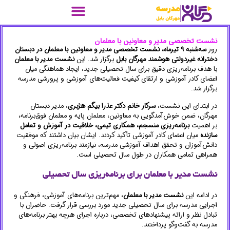
نشست تخصصی مدیر و معاونین با معلمان
روز
سه‌شنبه ۹ تیرماه، نشست تخصصی مدیر و معاونین با معلمان در دبستان
دخترانه غیردولتی هوشمند مهرگان بابل
برگزار شد. این
نشست مدیر با معلمان
با هدف برنامه‌ریزی دقیق برای سال تحصیلی جدید، ایجاد هماهنگی میان
اعضای کادر آموزشی و ارتقای کیفیت فعالیت‌های آموزشی و پرورشی مدرسه
برگزار شد.
در ابتدای این نشست،
سرکار خانم دکتر عذرا بیگم هژبری
، مدیر دبستان
مهرگان، ضمن خوش‌آمدگویی به معاونین، معلمان پایه و معلمان فوق‌برنامه،
بر اهمیت
برنامه‌ریزی منسجم، همکاری تیمی، خلاقیت در آموزش و تعامل
سازنده
میان اعضای کادر آموزشی تأکید کردند. ایشان بیان داشتند که موفقیت
دانش‌آموزان و تحقق اهداف آموزشی مدرسه، نیازمند برنامه‌ریزی اصولی و
همراهی تمامی همکاران در طول سال تحصیلی است.
نشست مدیر با معلمان برای برنامه‌ریزی سال تحصیلی
در ادامه این
نشست مدیر با معلمان
، مهم‌ترین برنامه‌های آموزشی، فرهنگی و
اجرایی مدرسه برای سال تحصیلی جدید مورد بررسی قرار گرفت. حاضران با
تبادل نظر و ارائه پیشنهادهای تخصصی، درباره اجرای هرچه بهتر برنامه‌های
مدرسه به گفت‌وگو پرداختند.