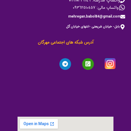
واتساپ مدرسه: ٠٩٩١٠٣٢٩١٤٦
واتساپ مالی: ٠٩٣٦٢٥١٠٤٥٧
mehregan.babol84@gmail.com
بابل- خیابان شریعتی -انتهای خیابان گل
آدرس شبکه های اجتماعی مهرگان