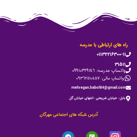
راه های ارتباطی با مدرسه
۰۱۱۳۲۲۱۶۳۰۰-۱۱
۳۱۵۱۱
واتساپ مدرسه: ٠٩٩١٠٣٢٩١٤٦
واتساپ مالی: ٠٩٣٦٢٥١٠٤٥٧
mehregan.babol84@gmail.com
بابل- خیابان شریعتی -انتهای خیابان گل
آدرس شبکه های اجتماعی مهرگان