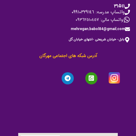
۳۱۵۱۱
واتساپ مدرسه: ٠٩٩١٠٣٢٩١٤٦
واتساپ مالی: ٠٩٣٦٢٥١٠٤٥٧
mehregan.babol84@gmail.com
بابل- خیابان شریعتی -انتهای خیابان گل
آدرس شبکه های اجتماعی مهرگان